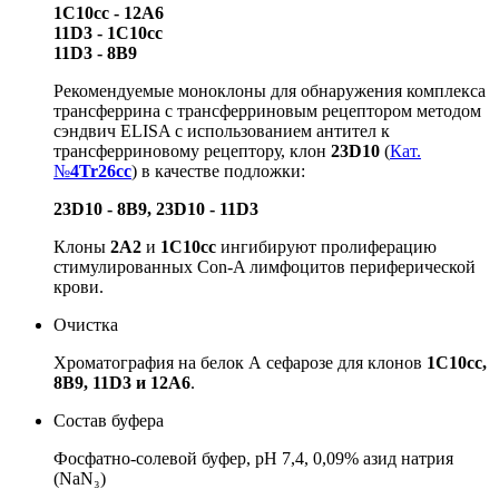
1C10cc - 12A6
11D3 - 1C10cc
11D3 - 8B9
Рекомендуемые моноклоны для обнаружения комплекса
трансферрина с трансферриновым рецептором методом
сэндвич ELISA с использованием антител к
трансферриновому рецептору, клон
23D10
(
Кат.
№
4Tr26cc
) в качестве подложки:
23D10 - 8B9, 23D10 - 11D3
Клоны
2A2
и
1C10cc
ингибируют пролиферацию
стимулированных Con-A лимфоцитов периферической
крови.
Очистка
Хроматография на белок А сефарозе для клонов
1C10cc,
8B9, 11D3 и 12A6
.
Состав буфера
Фосфатно-солевой буфер, pH 7,4, 0,09% азид натрия
(NaN₃)