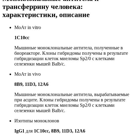
трансферрину человека:
характеристики, описание
МоАт in vitro
1C10cc
Мышиные моноклональные антитела, полученные в
биореакторе. Клоны гибридомы получены в результате
гибридизации клеток миеломы Sp2/0 с клетками
селезенки мышей Balb/c.
МоАт in vivo
8B9, 11D3, 12A6
Мышиные моноклональные антитела, вырабатываемые
при асците. Клоны гибридомы получены в результате
гибридизации клеток миеломы Sp2/0 с клетками
селезенки мышей Balb/c.
Изотипы моноклонов
IgG1
для
1C10cc, 8B9, 11D3, 12A6