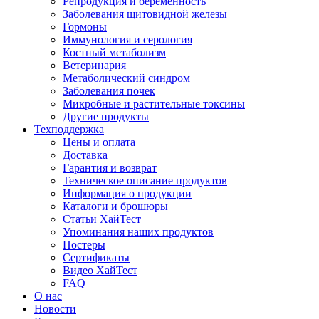
Репродукция и беременность
Заболевания щитовидной железы
Гормоны
Иммунология и серология
Костный метаболизм
Ветеринария
Метаболический синдром
Заболевания почек
Микробные и растительные токсины
Другие продукты
Техподдержка
Цены и оплата
Доставка
Гарантия и возврат
Техническое описание продуктов
Информация о продукции
Каталоги и брошюры
Статьи ХайТест
Упоминания наших продуктов
Постеры
Сертификаты
Видео ХайТест
FAQ
О нас
Новости