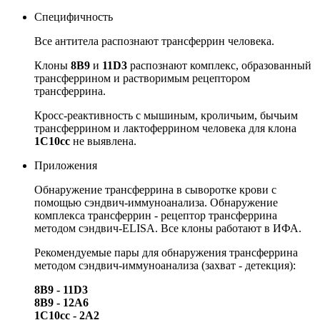
Специфичность
Все антитела распознают трансферрин человека.
Клоны
8B9
и
11D3
распознают комплекс, образованный
трансферрином и растворимым рецептором
трансферрина.
Кросс-реактивность с мышиным, кроличьим, бычьим
трансферрином и лактоферрином человека для клона
1C10cc
не выявлена.
Приложения
Обнаружение трансферрина в сыворотке крови с
помощью сэндвич-иммуноанализа. Обнаружение
комплекса трансферрин - рецептор трансферрина
методом сэндвич-ELISA. Все клоны работают в ИФА.
Рекомендуемые пары для обнаружения трансферрина
методом сэндвич-иммуноанализа (захват - детекция):
8B9 - 11D3
8B9 - 12A6
1C10cc - 2A2