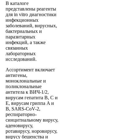
В каталоге
представлены реагенты
для in vitro диагностики
инфекционных
заболеваний, вирусных,
бактериальных и
паразитарных
инфекций, а также
связанных
лабораторных
исследований.
Ассортимент включает
антигены,
моноклональные и
поликлональные
антитела к ВИЧ-1/2,
вирусам гепатита B, C и
E, вирусам гриппа A и
B, SARS-CoV-2,
респираторно-
синцитиальному вирусу,
аденовирусу,
ротавирусу, норовирусу,
вирусу бешенства и