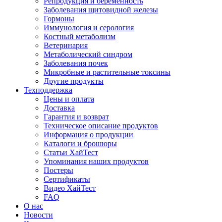
Репродукция и беременность
Заболевания щитовидной железы
Гормоны
Иммунология и серология
Костный метаболизм
Ветеринария
Метаболический синдром
Заболевания почек
Микробные и растительные токсины
Другие продукты
Техподдержка
Цены и оплата
Доставка
Гарантия и возврат
Техническое описание продуктов
Информация о продукции
Каталоги и брошюры
Статьи ХайТест
Упоминания наших продуктов
Постеры
Сертификаты
Видео ХайТест
FAQ
О нас
Новости