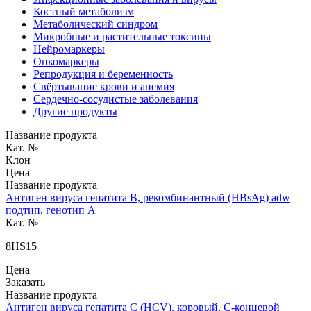
Костный метаболизм
Метаболический синдром
Микробные и растительные токсины
Нейромаркеры
Онкомаркеры
Репродукция и беременность
Свёртывание крови и анемия
Сердечно-сосудистые заболевания
Другие продукты
Название продукта
Кат. №
Клон
Цена
Название продукта
Антиген вируса гепатита B, рекомбинантный (HBsAg) adw
подтип, генотип A
Кат. №
8HS15
Цена
Заказать
Название продукта
Антиген вируса гепатита C (HCV), коровый, С-концевой