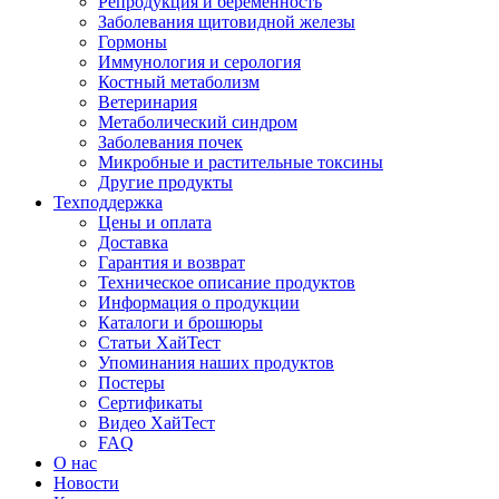
Репродукция и беременность
Заболевания щитовидной железы
Гормоны
Иммунология и серология
Костный метаболизм
Ветеринария
Метаболический синдром
Заболевания почек
Микробные и растительные токсины
Другие продукты
Техподдержка
Цены и оплата
Доставка
Гарантия и возврат
Техническое описание продуктов
Информация о продукции
Каталоги и брошюры
Статьи ХайТест
Упоминания наших продуктов
Постеры
Сертификаты
Видео ХайТест
FAQ
О нас
Новости