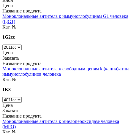
Клон
Цена
Название продукта
Моноклональные антитела к иммуноглобулинам G1 человека
(IgG1)
Кат. №
1G2cc
Цена
Заказать
Название продукта
Моноклональные антитела к свободным цепям k (каппа)-типа
иммуноглобулинов человека
Кат. №
1K8
Цена
Заказать
Название продукта
Моноклональные антитела к миелопероксидазе человека
(MPO)
Кат. №