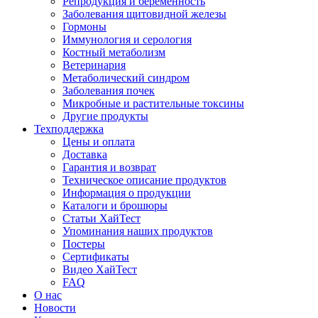
Репродукция и беременность
Заболевания щитовидной железы
Гормоны
Иммунология и серология
Костный метаболизм
Ветеринария
Метаболический синдром
Заболевания почек
Микробные и растительные токсины
Другие продукты
Техподдержка
Цены и оплата
Доставка
Гарантия и возврат
Техническое описание продуктов
Информация о продукции
Каталоги и брошюры
Статьи ХайТест
Упоминания наших продуктов
Постеры
Сертификаты
Видео ХайТест
FAQ
О нас
Новости