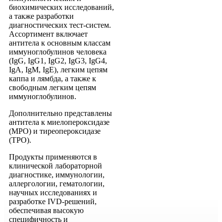
биохимических исследований,
а также разработки
диагностических тест-систем.
Ассортимент включает
антитела к основным классам
иммуноглобулинов человека
(IgG, IgG1, IgG2, IgG3, IgG4,
IgA, IgM, IgE), легким цепям
каппа и лямбда, а также к
свободным легким цепям
иммуноглобулинов.
Дополнительно представлены
антитела к миелопероксидазе
(MPO) и тиреопероксидазе
(TPO).
Продукты применяются в
клинической лабораторной
диагностике, иммунологии,
аллергологии, гематологии,
научных исследованиях и
разработке IVD-решений,
обеспечивая высокую
специфичность и