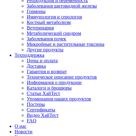
Репродукция и беременность
Заболевания щитовидной железы
Гормоны
Иммунология и серология
Костный метаболизм
Ветеринария
Метаболический синдром
Заболевания почек
Микробные и растительные токсины
Другие продукты
Техподдержка
Цены и оплата
Доставка
Гарантия и возврат
Техническое описание продуктов
Информация о продукции
Каталоги и брошюры
Статьи ХайТест
Упоминания наших продуктов
Постеры
Сертификаты
Видео ХайТест
FAQ
О нас
Новости