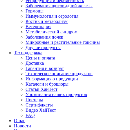
Репродукция и беременность
Заболевания щитовидной железы
Гормоны
Иммунология и серология
Костный метаболизм
Ветеринария
Метаболический синдром
Заболевания почек
Микробные и растительные токсины
Другие продукты
Техподдержка
Цены и оплата
Доставка
Гарантия и возврат
Техническое описание продуктов
Информация о продукции
Каталоги и брошюры
Статьи ХайТест
Упоминания наших продуктов
Постеры
Сертификаты
Видео ХайТест
FAQ
О нас
Новости