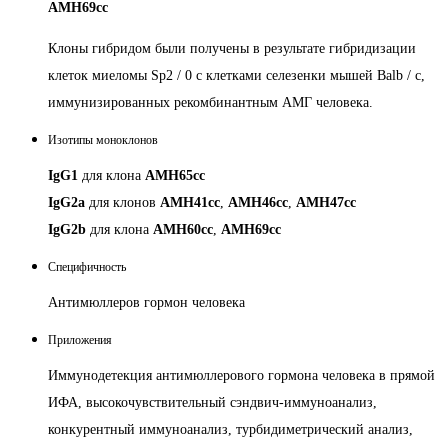
AMH69cc
Клоны гибридом были получены в результате гибридизации
клеток миеломы Sp2 / 0 с клетками селезенки мышей Balb / c,
иммунизированных рекомбинантным АМГ человека.
Изотипы моноклонов
IgG1
для клона
AMH65cc
IgG2a
для клонов
AMH41cc
,
AMH46cc
,
AMH47cc
IgG2b
для клона
AMH60cc
,
AMH69cc
Специфичность
Антимюллеров гормон человека
Приложения
Иммунодетекция антимюллерового гормона человека в прямой
ИФА, высокочувствительный сэндвич-иммуноанализ,
конкурентный иммуноанализ, турбидиметрический анализ,