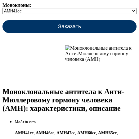
Моноклоны:
Заказать
Моноклональные антитела к Анти-
Мюллеровому гормону человека
(AMH): характеристики, описание
МоАт in vitro
AMH41cc, AMH46cc, AMH47cc, AMH60cc, AMH65cc,