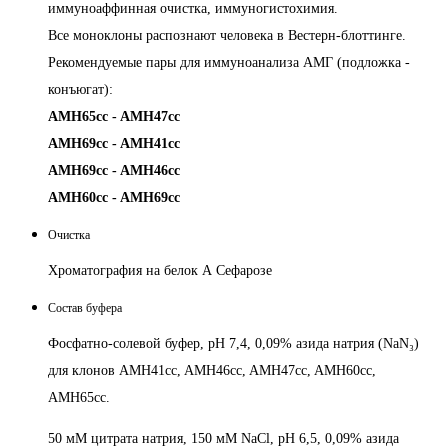
иммуноаффинная очистка, иммуногистохимия.
Все моноклоны распознают человека в Вестерн-блоттинге.
Рекомендуемые пары для иммуноанализа АМГ (подложка -
конъюгат):
AMH65cc - AMH47cc
AMH69cc - AMH41cc
AMH69cc - AMH46cc
AMH60cc - AMH69cc
Очистка
Хроматография на белок А Сефарозе
Состав буфера
Фосфатно-солевой
буфер, pH 7,4, 0,09% азида натрия (NaN₃)
для клонов AMH41cc, AMH46cc, AMH47cc, AMH60cc,
AMH65cc.
50 мМ цитрата натрия, 150 мМ NaCl, pH 6,5, 0,09% азида