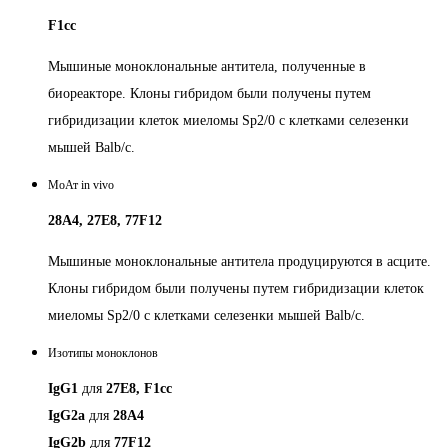
F1cc
Мышиные моноклональные антитела, полученные в
биореакторе. Клоны гибридом были получены путем
гибридизации клеток миеломы Sp2/0 с клетками селезенки
мышей Balb/c.
МоАт in vivo
28A4, 27E8, 77F12
Мышиные моноклональные антитела продуцируются в асците.
Клоны гибридом были получены путем гибридизации клеток
миеломы Sp2/0 с клетками селезенки мышей Balb/c.
Изотипы моноклонов
IgG1
для
27E8, F1сс
IgG2a
для
28A4
IgG2b
для
77F12