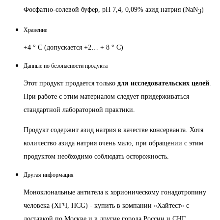
Фосфатно-солевой буфер, pH 7,4, 0,09% азид натрия (NaN
)
3
Хранение
+4 ° C (допускается +2… + 8 ° C)
Данные по безопасности продукта
Этот продукт продается только
для исследовательских целей
.
При работе с этим материалом следует придерживаться
стандартной лабораторной практики.
Продукт содержит азид натрия в качестве консерванта.
Хотя
количество азида натрия очень мало, при обращении с этим
продуктом необходимо соблюдать осторожность.
Другая информация
Моноклональные антитела к хорионическому гонадотропину
человека (ХГЧ, HCG) - купить в компании «Хайтест» с
доставкой по Москве и в другие города России и СНГ.