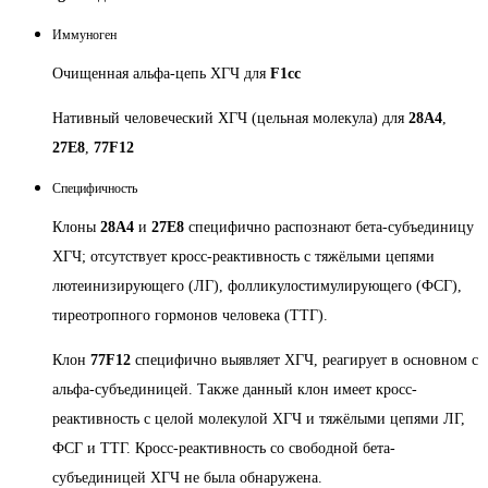
Иммуноген
Очищенная альфа-цепь ХГЧ для
F1cc
Нативный человеческий ХГЧ (цельная молекула) для
28A4
,
27E8
,
77F12
Специфичность
Клоны
28A4
и
27E8
специфично распознают бета-субъединицу
ХГЧ; отсутствует кросс-реактивность с тяжёлыми цепями
лютеинизирующего (ЛГ), фолликулостимулирующего (ФСГ),
тиреотропного гормонов человека (ТТГ).
Клон
77F12
специфично выявляет ХГЧ, реагирует в основном с
альфа-субъединицей. Также данный клон имеет кросс-
реактивность с целой молекулой ХГЧ и тяжёлыми цепями ЛГ,
ФСГ и ТТГ. Кросс-реактивность со свободной бета-
субъединицей ХГЧ не была обнаружена.