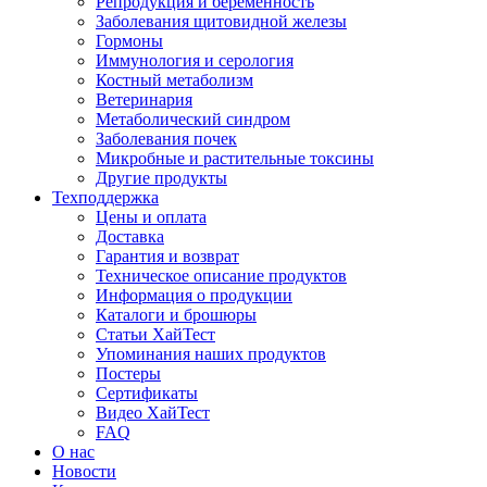
Репродукция и беременность
Заболевания щитовидной железы
Гормоны
Иммунология и серология
Костный метаболизм
Ветеринария
Метаболический синдром
Заболевания почек
Микробные и растительные токсины
Другие продукты
Техподдержка
Цены и оплата
Доставка
Гарантия и возврат
Техническое описание продуктов
Информация о продукции
Каталоги и брошюры
Статьи ХайТест
Упоминания наших продуктов
Постеры
Сертификаты
Видео ХайТест
FAQ
О нас
Новости