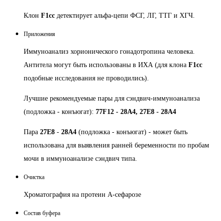
Клон
F1cc
детектирует альфа-цепи ФСГ, ЛГ, ТТГ и ХГЧ.
Приложения
Иммуноанализ хорионического гонадотропина человека.
Антитела могут быть использованы в ИХА (для клона
F1cc
подобные исследования не проводились).
Лучшие рекомендуемые пары для сэндвич-иммуноанализа
(подложка - конъюгат):
77F12 - 28A4, 27E8 - 28A4
Пара
27E8
-
28A4
(подложка - конъюгат) - может быть
использована для выявления ранней беременности по пробам
мочи в иммуноанализе сэндвич типа.
Очистка
Хроматография на протеин А-сефарозе
Состав буфера