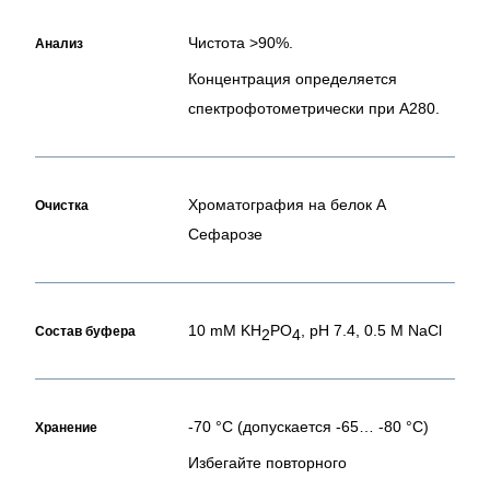
Чистота >90%.
Анализ
Концентрация определяется
спектрофотометрически при А280.
Хроматография на белок А
Очистка
Сефарозе
10 mM KH
PO
, pH 7.4, 0.5 M NaCl
Состав буфера
2
4
-70 °C (допускается -65… -80 °C)
Хранение
Избегайте повторного