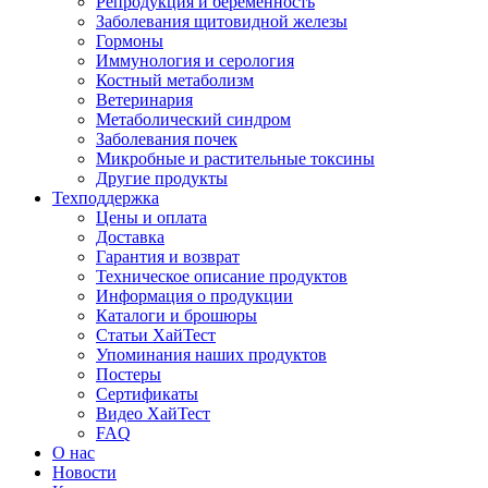
Репродукция и беременность
Заболевания щитовидной железы
Гормоны
Иммунология и серология
Костный метаболизм
Ветеринария
Метаболический синдром
Заболевания почек
Микробные и растительные токсины
Другие продукты
Техподдержка
Цены и оплата
Доставка
Гарантия и возврат
Техническое описание продуктов
Информация о продукции
Каталоги и брошюры
Статьи ХайТест
Упоминания наших продуктов
Постеры
Сертификаты
Видео ХайТест
FAQ
О нас
Новости