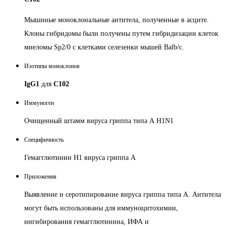
Мышиные моноклональные антитела, полученные в асците.
Клоны гибридомы были получены путем гибридизации клеток
миеломы Sp2/0 с клетками селезенки мышей Balb/c.
Изотипы моноклонов
IgG1
для
C102
Иммуноген
Очищенный штамм вируса гриппа типа А H1N1
Специфичность
Гемагглютинин Н1 вируса гриппа А
Приложения
Выявление и серотипирование вируса гриппа типа А. Антитела
могут быть использованы для иммуноцитохимии,
ингибирования гемагглютинина, ИФА и