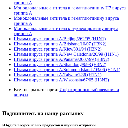
гриппа А
Моноклональные антитела к гемагглютинину H7 вируса
гриппа А
Моноклональные антитела к гемагглютинину вируса
гриппа A
Моноклональные антитела к нуклеопротеину вируса
гриппа А
Штамм вируса гриппа A/Beijing/262/95 (H1N1)
Штамм вируса гриппа A/Brisbane/10/07 (H3N2)
Штамм вируса гриппа A/Kiev/301/94 (H3N2)
Штамм вируса гриппа A/New Caledonia/20/99 (H1N1)
Штамм вируса гриппа A/Panama/2007/99 (H3N2)
Штамм вируса гриппа A/Shandong/9/93 (H3N2)
Штамм вируса гриппа A/Solomon Islands/03/06 (H1N1)
Штамм вируса гриппа A/Taiwan/1/86 (H1N1)
Штамм вируса гриппа A/Wisconsin/67/05 (H3N2)
Все товары категории:
Инфекционные заболевания и
вирусы
Подпишитесь на нашу рассылку
И будьте в курсе новых продуктов и научных открытий