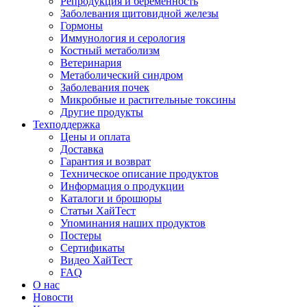
Репродукция и беременность
Заболевания щитовидной железы
Гормоны
Иммунология и серология
Костный метаболизм
Ветеринария
Метаболический синдром
Заболевания почек
Микробные и растительные токсины
Другие продукты
Техподдержка
Цены и оплата
Доставка
Гарантия и возврат
Техническое описание продуктов
Информация о продукции
Каталоги и брошюры
Статьи ХайТест
Упоминания наших продуктов
Постеры
Сертификаты
Видео ХайТест
FAQ
О нас
Новости