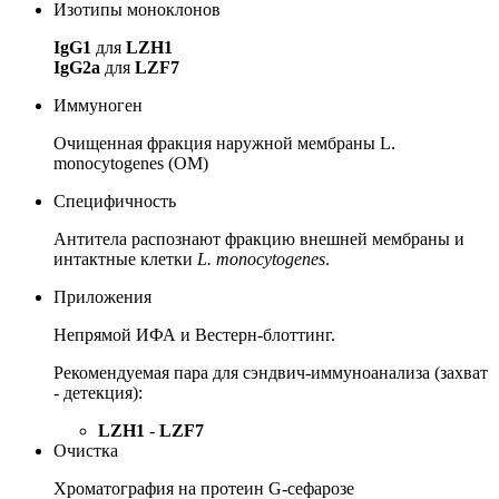
Изотипы моноклонов
IgG1
для
LZH1
IgG2a
для
LZF7
Иммуноген
Очищенная фракция наружной мембраны L.
monocytogenes (OM)
Специфичность
Антитела распознают фракцию внешней мембраны и
интактные клетки
L. monocytogenes
.
Приложения
Непрямой ИФА и Вестерн-блоттинг.
Рекомендуемая пара для сэндвич-иммуноанализа (захват
- детекция):
LZH1
-
LZF7
Очистка
Хроматография на протеин G-сефарозе