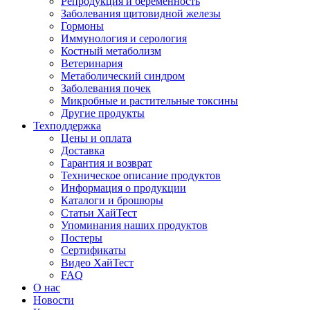
Репродукция и беременность
Заболевания щитовидной железы
Гормоны
Иммунология и серология
Костный метаболизм
Ветеринария
Метаболический синдром
Заболевания почек
Микробные и растительные токсины
Другие продукты
Техподдержка
Цены и оплата
Доставка
Гарантия и возврат
Техническое описание продуктов
Информация о продукции
Каталоги и брошюры
Статьи ХайТест
Упоминания наших продуктов
Постеры
Сертификаты
Видео ХайТест
FAQ
О нас
Новости