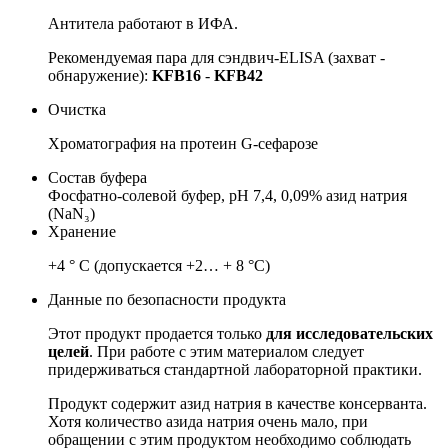
Антитела работают в ИФА.
Рекомендуемая пара для сэндвич-ELISA (захват -
обнаружение):
KFB16
-
KFB42
Очистка
Хроматография на протеин G-сефарозе
Состав буфера
Фосфатно-солевой буфер, pH 7,4, 0,09% азид натрия
(NaN₃)
Хранение
+4 ° C (допускается +2… + 8 °C)
Данные по безопасности продукта
Этот продукт продается только
для исследовательских
целей
.
При работе с этим материалом следует
придерживаться стандартной лабораторной практики.
Продукт содержит азид натрия в качестве консерванта.
Хотя количество азида натрия очень мало, при
обращении с этим продуктом необходимо соблюдать