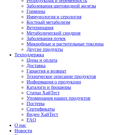
Репродукция и беременность
Заболевания щитовидной железы
Гормоны
Иммунология и серология
Костный метаболизм
Ветеринария
Метаболический синдром
Заболевания почек
Микробные и растительные токсины
Другие продукты
Техподдержка
Цены и оплата
Доставка
Гарантия и возврат
Техническое описание продуктов
Информация о продукции
Каталоги и брошюры
Статьи ХайТест
Упоминания наших продуктов
Постеры
Сертификаты
Видео ХайТест
FAQ
О нас
Новости