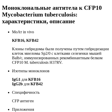
Моноклональные антитела к CFP10
Mycobacterium tuberculosis:
характеристики, описание
МоАт in vivo
KFB16, KFB42
Клоны гибридомы были получены путем гибридизации
клеток миеломы Sp2/0 с клетками селезенки мышей
Balb/c, иммунизированных рекомбинантным белком
CFP10 M. tuberculosis H37RV.
Изотипы моноклонов
IgG1
для
KFB16
IgG2b
для
KFB42
Специфичность
CFP антиген
Приложения