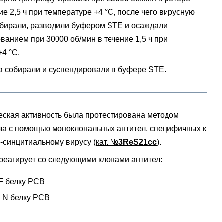
е 2,5 ч при температуре +4 °C, после чего вирусную
собирали, разводили буфером STE и осаждали
ванием при 30000 об/мин в течение 1,5 ч при
4 °C.
а собирали и суспендировали в буфере STE.
ская активность была протестирована методом
а с помощью моноклональных антител, специфичных к
-синцитиальному вирусу (
кат. №
3ReS21cc
).
реагирует со следующими клонами антител:
 F белку РСВ
к N белку РСВ