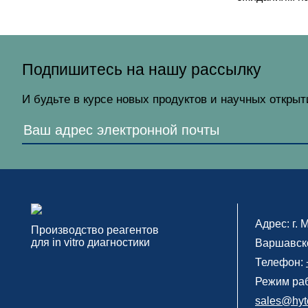
Подпишитесь на нашу рассылку
И будьте в курсе новых продуктов и научных откры
Адрес: г.
М
Производство реагентов
для in vitro диагностики
Варшавско
Телефон:
Режим раб
sales@hyte