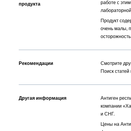
работе с эти
продукта
лабораторной
Продукт соде
очень малы, 
осторожность
Рекомендации
Смотрите др
Поиск статей
Другая информация
Антиген респ
компании «Хай
и СНГ.
Цены на Анти