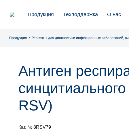
Продукция
Техподдержка
О нас
Продукция
Реагенты для диагностики инфекционных заболеваний, в
Антиген респир
синцитиального
RSV)
Кат. № 8RSV79