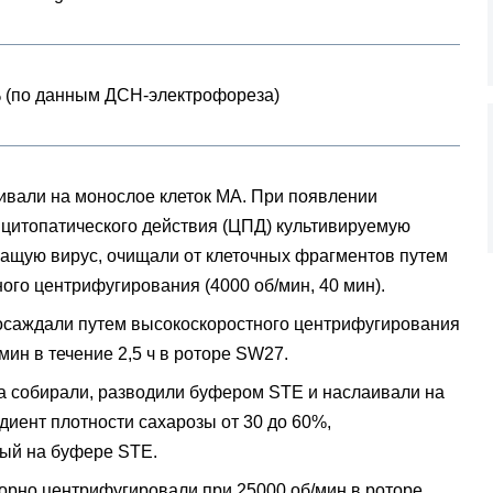
 (по данным ДСН-электрофореза)
вали на монослое клеток MA. При появлении
цитопатического действия (ЦПД) культивируемую
жащую вирус, очищали от клеточных фрагментов путем
ого центрифугирования (4000 об/мин, 40 мин).
осаждали путем высокоскоростного центрифугирования
мин в течение 2,5 ч в роторе SW27.
а собирали, разводили буфером STE и наслаивали на
диент плотности сахарозы от 30 до 60%,
ый на буфере STE.
орно центрифугировали при 25000 об/мин в роторе