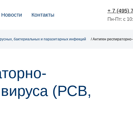
+ 7 (495) 
Новости
Контакты
Пн-Пт: с 10
ирусных, бактериальных и паразитарных инфекций
/ Антиген респираторно
аторно-
 вируса (РСВ,