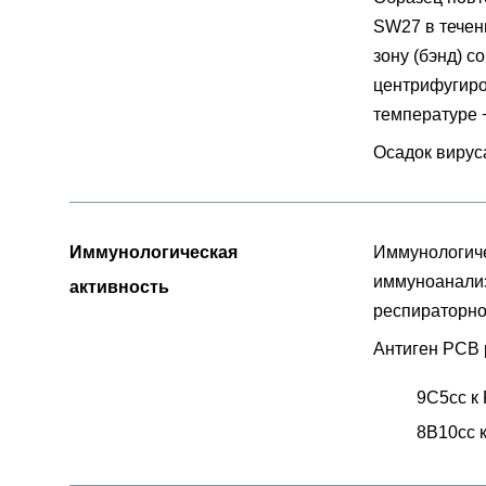
SW27 в течени
зону (бэнд) 
центрифугиро
температуре +
Осадок вирус
Иммунологическая
Иммунологиче
иммуноанализ
активность
респираторно
Антиген РСВ 
9C5сс к
8B10сс 