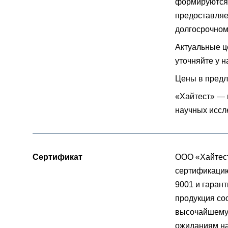
формируются 
предоставляе
долгосрочном
Актуальные ц
уточняйте у 
Цены в предл
«Хайтест» — 
научных иссл
Сертификат
ООО «Хайтес
сертификацию
9001 и гарант
продукция со
высочайшему 
ожиданиям на