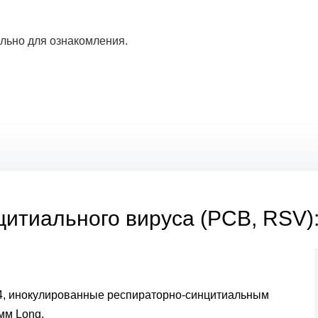
льно для ознакомления.
итиального вируса (РСВ, RSV):
4, инокулированные респираторно-синцитиальным
мм Long.