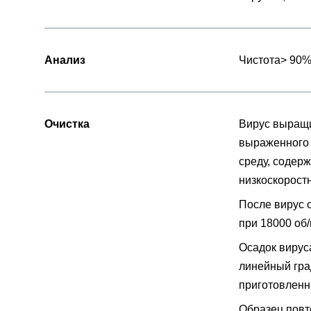
Анализ
Чистота> 90%
Очистка
Вирус выращи
выраженного 
среду, содер
низкоскоростн
После вирус 
при 18000 об/
Осадок вирус
линейный гра
приготовленн
Образец повт