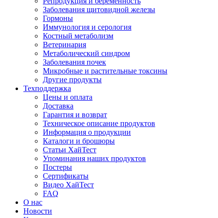
Репродукция и беременность
Заболевания щитовидной железы
Гормоны
Иммунология и серология
Костный метаболизм
Ветеринария
Метаболический синдром
Заболевания почек
Микробные и растительные токсины
Другие продукты
Техподдержка
Цены и оплата
Доставка
Гарантия и возврат
Техническое описание продуктов
Информация о продукции
Каталоги и брошюры
Статьи ХайТест
Упоминания наших продуктов
Постеры
Сертификаты
Видео ХайТест
FAQ
О нас
Новости