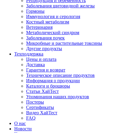
Репродукция и беременность
Заболевания щитовидной железы
Гормоны
Иммунология и серология
Костный метаболизм
Ветеринария
Метаболический синдром
Заболевания почек
Микробные и растительные токсины
Другие продукты
Техподдержка
Цены и оплата
Доставка
Гарантия и возврат
Техническое описание продуктов
Информация о продукции
Каталоги и брошюры
Статьи ХайТест
Упоминания наших продуктов
Постеры
Сертификаты
Видео ХайТест
FAQ
О нас
Новости