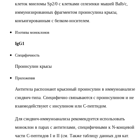
клеток миеломы Sp2/0 с клетками селезенки мышей Balb/c,
иммунизированных фрагментом проинсулина крысы,
конъюгированным с белком-носителем.
Изотипы моноклонов
IgG1
Специфичность
Проинсулин крысы
Приложения
Антитела распознают крысиный проинсулин в иммуноанализе
сэндвич-типа.
Специфично связываются с проинсулином и не
взаимодействуют с инсулином или С-пептидом.
Для сэндвич-иммуноанализа рекомендуется использовать
моноклон в парах с антителами, специфичными к N-концевой
части C-пептидов I и II (см. Также таблицу данных для кат.