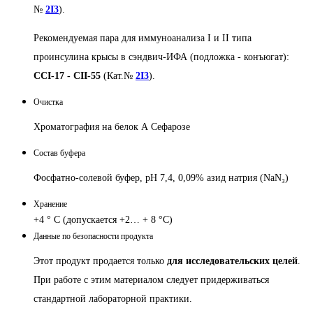
№
2I3
).
Рекомендуемая пара для иммуноанализа I и II типа
проинсулина крысы в сэндвич-ИФА (подложка - конъюгат):
CCI-17 - CII-55
(Кат.№
2I3
).
Очистка
Хроматография на белок А Сефарозе
Состав буфера
Фосфатно-солевой
буфер, pH 7,4, 0,09% азид натрия (NaN₃)
Хранение
+4 ° C (допускается +2… + 8 °C)
Данные по безопасности продукта
Этот продукт продается только
для исследовательских целей
.
При работе с этим материалом следует придерживаться
стандартной лабораторной практики.