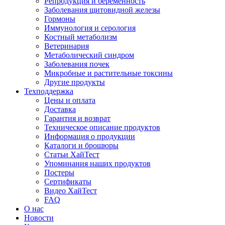
Репродукция и беременность
Заболевания щитовидной железы
Гормоны
Иммунология и серология
Костный метаболизм
Ветеринария
Метаболический синдром
Заболевания почек
Микробные и растительные токсины
Другие продукты
Техподдержка
Цены и оплата
Доставка
Гарантия и возврат
Техническое описание продуктов
Информация о продукции
Каталоги и брошюры
Статьи ХайТест
Упоминания наших продуктов
Постеры
Сертификаты
Видео ХайТест
FAQ
О нас
Новости