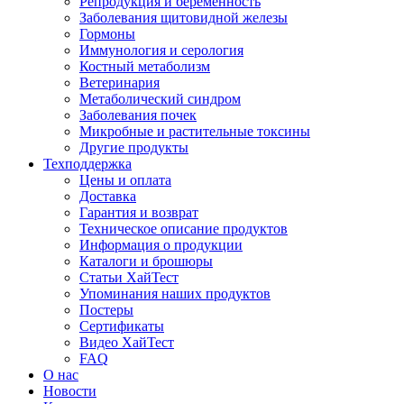
Репродукция и беременность
Заболевания щитовидной железы
Гормоны
Иммунология и серология
Костный метаболизм
Ветеринария
Метаболический синдром
Заболевания почек
Микробные и растительные токсины
Другие продукты
Техподдержка
Цены и оплата
Доставка
Гарантия и возврат
Техническое описание продуктов
Информация о продукции
Каталоги и брошюры
Статьи ХайТест
Упоминания наших продуктов
Постеры
Сертификаты
Видео ХайТест
FAQ
О нас
Новости