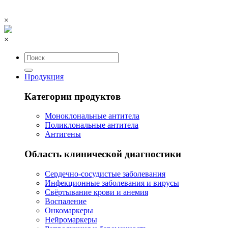
×
×
Продукция
Категории продуктов
Моноклональные антитела
Поликлональные антитела
Антигены
Область клинической диагностики
Сердечно-сосудистые заболевания
Инфекционные заболевания и вирусы
Свёртывание крови и анемия
Воспаление
Онкомаркеры
Нейромаркеры