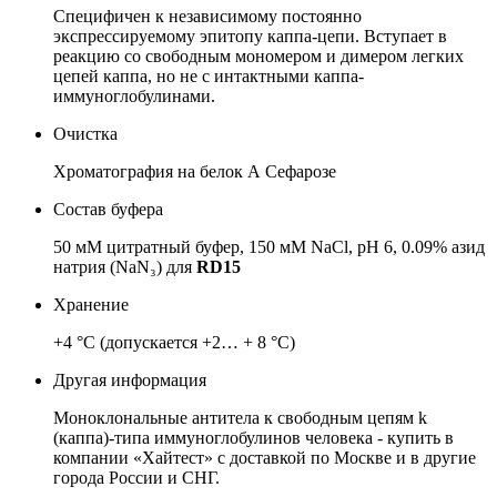
Специфичен к независимому постоянно
экспрессируемому эпитопу каппа-цепи. Вступает в
реакцию со свободным мономером и димером легких
цепей каппа, но не с интактными каппа-
иммуноглобулинами.
Очистка
Хроматография на белок А Сефарозе
Состав буфера
50 мМ цитратный буфер, 150 мМ NaCl, pH 6, 0.09% азид
натрия (NaN₃) для
RD15
Хранение
+4 °C (допускается +2… + 8 °C)
Другая информация
Моноклональные антитела к свободным цепям k
(каппа)-типа иммуноглобулинов человека - купить в
компании «Хайтест» с доставкой по Москве и в другие
города России и СНГ.