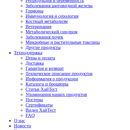
Репродукция и беременность
Заболевания щитовидной железы
Гормоны
Иммунология и серология
Костный метаболизм
Ветеринария
Метаболический синдром
Заболевания почек
Микробные и растительные токсины
Другие продукты
Техподдержка
Цены и оплата
Доставка
Гарантия и возврат
Техническое описание продуктов
Информация о продукции
Каталоги и брошюры
Статьи ХайТест
Упоминания наших продуктов
Постеры
Сертификаты
Видео ХайТест
FAQ
О нас
Новости