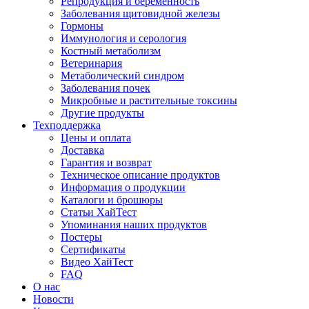
Репродукция и беременность
Заболевания щитовидной железы
Гормоны
Иммунология и серология
Костный метаболизм
Ветеринария
Метаболический синдром
Заболевания почек
Микробные и растительные токсины
Другие продукты
Техподдержка
Цены и оплата
Доставка
Гарантия и возврат
Техническое описание продуктов
Информация о продукции
Каталоги и брошюры
Статьи ХайТест
Упоминания наших продуктов
Постеры
Сертификаты
Видео ХайТест
FAQ
О нас
Новости