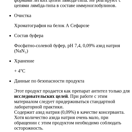
формами легких цепей лямбда-типа. Не реагируют с
цепями лямбда-типа в составе иммуноглобулинов.
Очистка
Хроматография на белок А Сефарозе
Состав буфера
Фосфатно-солевой
буфер, pH 7,4, 0,09% азид натрия
(NaN₃)
Хранение
+ 4°C
Данные по безопасности продукта
Этот продукт продается как препарат антител только для
исследовательских целей
.
При работе с этим
материалом следует придерживаться стандартной
лабораторной практики.
Содержит азид натрия (0,09%) в качестве консерванта.
Хотя количество азида натрия очень мало, при
обращении с этим продуктом необходимо соблюдать
осторожность.