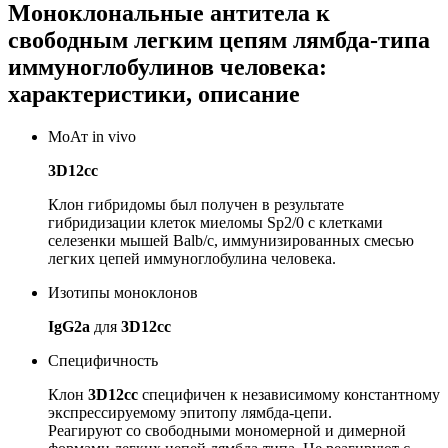
Моноклональные антитела к
свободным легким цепям лямбда-типа
иммуноглобулинов человека:
характеристики, описание
МоАт in vivo
3D12cc
Клон гибридомы был получен в результате
гибридизации клеток миеломы Sp2/0 с клетками
селезенки мышей Balb/c, иммунизированных смесью
легких цепей иммуноглобулина человека.
Изотипы моноклонов
IgG2a
для
3D12cc
Специфичность
Клон
3D12cc
специфичен к независимому константному
экспрессируемому эпитопу лямбда-цепи.
Реагируют со свободными мономерной и димерной