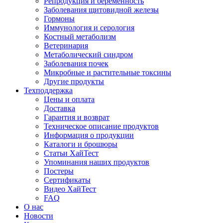
Репродукция и беременность
Заболевания щитовидной железы
Гормоны
Иммунология и серология
Костный метаболизм
Ветеринария
Метаболический синдром
Заболевания почек
Микробные и растительные токсины
Другие продукты
Техподдержка
Цены и оплата
Доставка
Гарантия и возврат
Техническое описание продуктов
Информация о продукции
Каталоги и брошюры
Статьи ХайТест
Упоминания наших продуктов
Постеры
Сертификаты
Видео ХайТест
FAQ
О нас
Новости