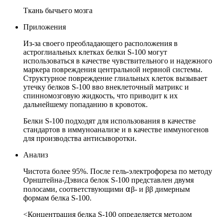
Ткань бычьего мозга
Приложения
Из-за своего преобладающего расположения в
астроглиальных клетках белки S-100 могут
использоваться в качестве чувствительного и надежного
маркера повреждения центральной нервной системы.
Структурное повреждение глиальных клеток вызывает
утечку белков S-100 вво внеклеточный матрикс и
спинномозговую жидкость, что приводит к их
дальнейшему попаданию в кровоток.
Белки S-100 подходят для использования в качестве
стандартов в иммуноанализе и в качестве иммуногенов
для производства антисыворотки.
Анализ
Чистота более 95%. После гель-электрофореза по методу
Орнштейна-Дэвиса белок S-100 представлен двумя
полосами, соответствующими ⍺β- и ββ димерным
формам белка S-100.
<Концентрация белка S-100 определяется методом