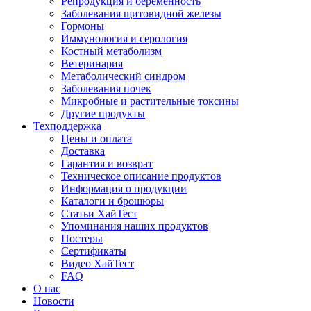
Репродукция и беременность
Заболевания щитовидной железы
Гормоны
Иммунология и серология
Костный метаболизм
Ветеринария
Метаболический синдром
Заболевания почек
Микробные и растительные токсины
Другие продукты
Техподдержка
Цены и оплата
Доставка
Гарантия и возврат
Техническое описание продуктов
Информация о продукции
Каталоги и брошюры
Статьи ХайТест
Упоминания наших продуктов
Постеры
Сертификаты
Видео ХайТест
FAQ
О нас
Новости