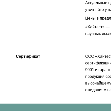
Актуальные ц
уточняйте у 
Цены в предл
«Хайтест» — 
научных иссл
Сертификат
ООО «Хайтес
сертификацию
9001 и гарант
продукция со
высочайшему 
ожиданиям на