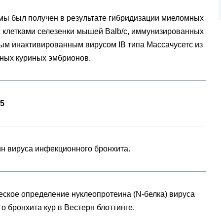
мы был получен в результате гибридизации миеломных
 с клетками селезенки мышей Balb/c, иммунизированных
м инактивированным вирусом IB типа Массачусетс из
ных куриных эмбрионов.
95
н вируса инфекционного бронхита.
ское определение нуклеопротеина (N-белка) вируса
о бронхита кур в Вестерн блоттинге.