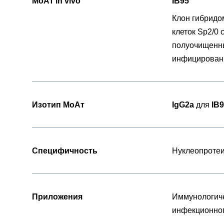
МоАт in vivo
IB95
Клон гибридо
клеток Sp2/0
полуочищенны
инфицирован
Изотип МоАт
IgG2a
для
IB
Специфичность
Нуклеопротеи
Приложения
Иммунологиче
инфекционног