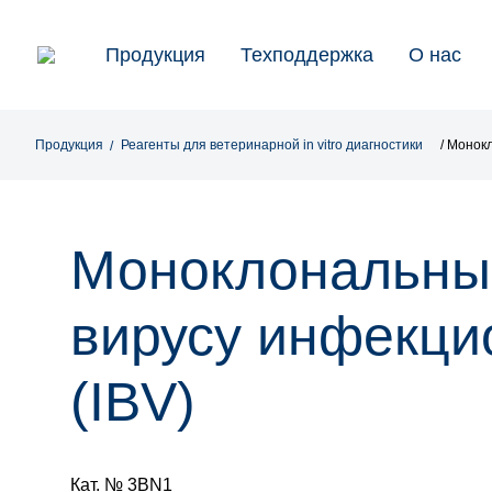
Продукция
Техподдержка
О нас
Продукция
Реагенты для ветеринарной in vitro диагностики
/ Монок
Моноклональные
вирусу инфекци
(IBV)
Кат. № 3BN1