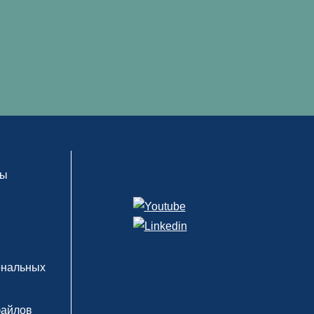
сы
ональных
файлов