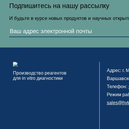
Подпишитесь на нашу рассылку
И будьте в курсе новых продуктов и научных откры
Адрес: г.
М
Производство реагентов
для in vitro диагностики
Варшавско
Телефон:
Режим раб
sales@hyte