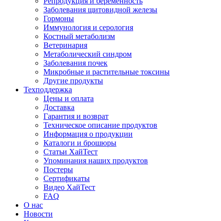
Репродукция и беременность
Заболевания щитовидной железы
Гормоны
Иммунология и серология
Костный метаболизм
Ветеринария
Метаболический синдром
Заболевания почек
Микробные и растительные токсины
Другие продукты
Техподдержка
Цены и оплата
Доставка
Гарантия и возврат
Техническое описание продуктов
Информация о продукции
Каталоги и брошюры
Статьи ХайТест
Упоминания наших продуктов
Постеры
Сертификаты
Видео ХайТест
FAQ
О нас
Новости