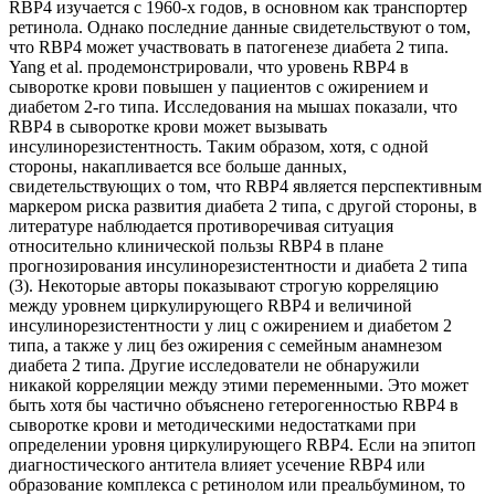
RBP4 изучается с 1960-х годов, в основном как транспортер
ретинола. Однако последние данные свидетельствуют о том,
что RBP4 может участвовать в патогенезе диабета 2 типа.
Yang et al. продемонстрировали, что уровень RBP4 в
сыворотке крови повышен у пациентов с ожирением и
диабетом 2-го типа. Исследования на мышах показали, что
RBP4 в сыворотке крови может вызывать
инсулинорезистентность. Таким образом, хотя, с одной
стороны, накапливается все больше данных,
свидетельствующих о том, что RBP4 является перспективным
маркером риска развития диабета 2 типа, с другой стороны, в
литературе наблюдается противоречивая ситуация
относительно клинической пользы RBP4 в плане
прогнозирования инсулинорезистентности и диабета 2 типа
(3). Некоторые авторы показывают строгую корреляцию
между уровнем циркулирующего RBP4 и величиной
инсулинорезистентности у лиц с ожирением и диабетом 2
типа, а также у лиц без ожирения с семейным анамнезом
диабета 2 типа. Другие исследователи не обнаружили
никакой корреляции между этими переменными. Это может
быть хотя бы частично объяснено гетерогенностью RBP4 в
сыворотке крови и методическими недостатками при
определении уровня циркулирующего RBP4. Если на эпитоп
диагностического антитела влияет усечение RBP4 или
образование комплекса с ретинолом или преальбумином, то