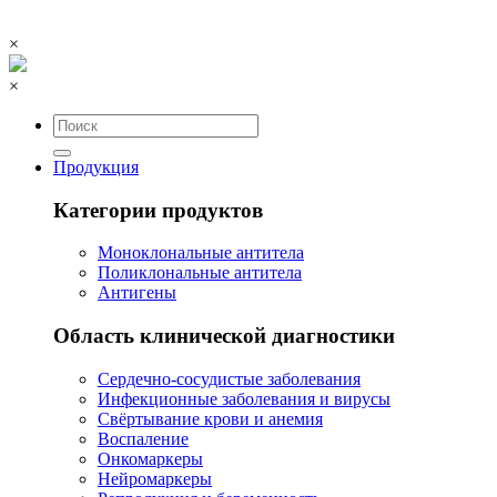
×
×
Продукция
Категории продуктов
Моноклональные антитела
Поликлональные антитела
Антигены
Область клинической диагностики
Сердечно-сосудистые заболевания
Инфекционные заболевания и вирусы
Свёртывание крови и анемия
Воспаление
Онкомаркеры
Нейромаркеры