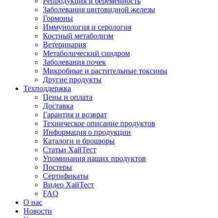
Репродукция и беременность
Заболевания щитовидной железы
Гормоны
Иммунология и серология
Костный метаболизм
Ветеринария
Метаболический синдром
Заболевания почек
Микробные и растительные токсины
Другие продукты
Техподдержка
Цены и оплата
Доставка
Гарантия и возврат
Техническое описание продуктов
Информация о продукции
Каталоги и брошюры
Статьи ХайТест
Упоминания наших продуктов
Постеры
Сертификаты
Видео ХайТест
FAQ
О нас
Новости