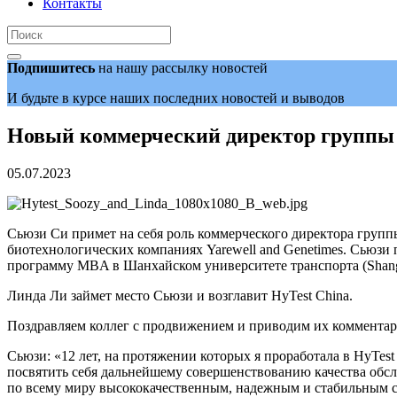
Контакты
Подпишитесь
на нашу рассылку новостей
И будьте в курсе наших последних новостей и выводов
Новый коммерческий директор группы 
05.07.2023
Сьюзи Си примет на себя роль коммерческого директора группы
биотехнологических компаниях Yarewell and Genetimes. Сьюзи 
программу MBA в Шанхайском университете транспорта (Shangha
Линда Ли займет место Сьюзи и возглавит HyTest China.
Поздравляем коллег с продвижением и приводим их коммента
Сьюзи: «12 лет, на протяжении которых я проработала в HyTest
посвятить себя дальнейшему совершенствованию качества обсл
по всему миру высококачественным, надежным и стабильным с