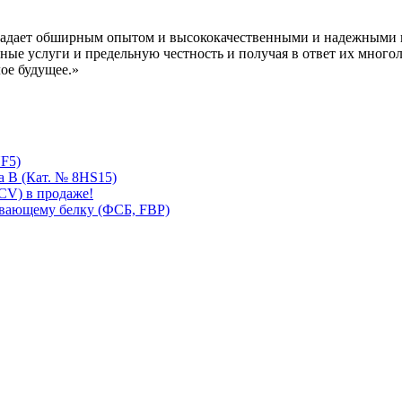
обладает обширным опытом и высококачественными и надежными п
ные услуги и предельную честность и получая в ответ их много
ое будущее.»
F5)
 B (Кат. № 8HS15)
CV) в продаже!
ывающему белку (ФСБ, FBP)