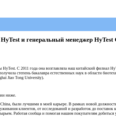
HyTest и генеральный менеджер HyTest 
 HyTest. С 2011 года она возглавляла наш китайский филиал HyTe
получила степень бакалавра естественных наук в области биотех
i Jiao Tong University).
рии ниже.
 China, были лучшими в моей карьере. В рамках новой должности 
уживания клиентов, от исследований и разработок до поставок 
ырьем. Работая сообща и помогая нашим покупателям добиться