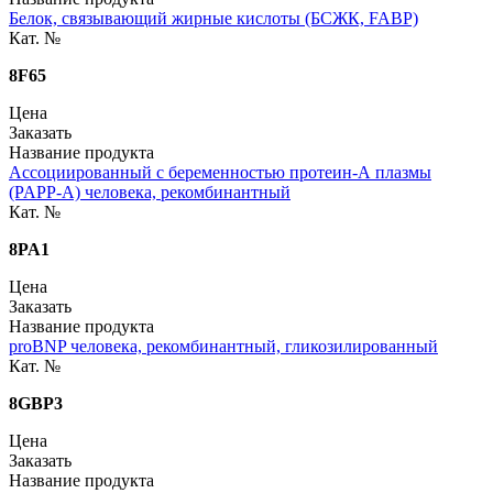
Белок, связывающий жирные кислоты (БСЖК, FABP)
Кат. №
8F65
Цена
Заказать
Название продукта
Ассоциированный с беременностью протеин-А плазмы
(PAPP-A) человека, рекомбинантный
Кат. №
8PA1
Цена
Заказать
Название продукта
proBNP человека, рекомбинантный, гликозилированный
Кат. №
8GBP3
Цена
Заказать
Название продукта