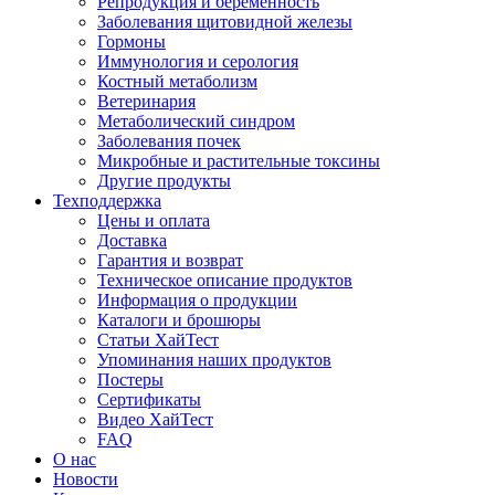
Репродукция и беременность
Заболевания щитовидной железы
Гормоны
Иммунология и серология
Костный метаболизм
Ветеринария
Метаболический синдром
Заболевания почек
Микробные и растительные токсины
Другие продукты
Техподдержка
Цены и оплата
Доставка
Гарантия и возврат
Техническое описание продуктов
Информация о продукции
Каталоги и брошюры
Статьи ХайТест
Упоминания наших продуктов
Постеры
Сертификаты
Видео ХайТест
FAQ
О нас
Новости