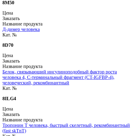
8M50
Цена
Заказать
Название продукта
Д-димер человека
Кат. №
8D70
Цена
Заказать
Название продукта
Белок, связывающий инсулиноподобный фактор роста
человека 4, С-терминальный фрагмент (СT-IGFBP-4),
человеческий, рекомбинантный
Кат. №
8ILG4
Цена
Заказать
Название продукта
Тропонин Т человека, быстрый скелетный, рекомбинантный
(fast skTnT)