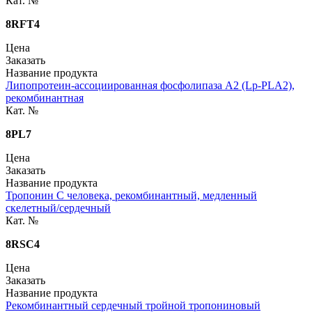
Кат. №
8RFT4
Цена
Заказать
Название продукта
Липопротеин-ассоциированная фосфолипаза A2 (Lp-PLA2),
рекомбинантная
Кат. №
8PL7
Цена
Заказать
Название продукта
Тропонин С человека, рекомбинантный, медленный
скелетный/сердечный
Кат. №
8RSC4
Цена
Заказать
Название продукта
Рекомбинантный сердечный тройной тропониновый