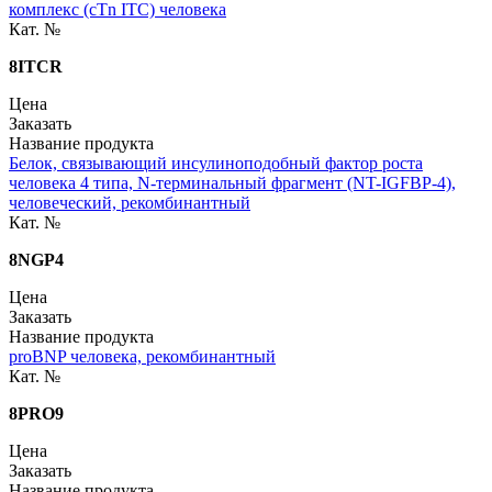
комплекс (cTn ITC) человека
Кат. №
8ITCR
Цена
Заказать
Название продукта
Белок, связывающий инсулиноподобный фактор роста
человека 4 типа, N-терминальный фрагмент (NT-IGFBP-4),
человеческий, рекомбинантный
Кат. №
8NGP4
Цена
Заказать
Название продукта
proBNP человека, рекомбинантный
Кат. №
8PRO9
Цена
Заказать
Название продукта