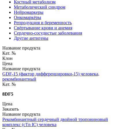
Костный метаболизм
Метаболический синдром
Нейромаркеры
Онкомаркёры
Репродукция и беременность
Свёртывание крови и анемия
Сердечно-сосудистые заболевания
Другие антигены
Название продукта
Кат. №
Клон
Цена
Название продукта
GDF-15 (фактор дифференцировки-15) человека,
рекомбинантный
Кат. №
8DF5
Цена
Заказать
Название продукта
Рекомбинантный сердечный двойной тропониновый
комплекс (cTn IC) человека