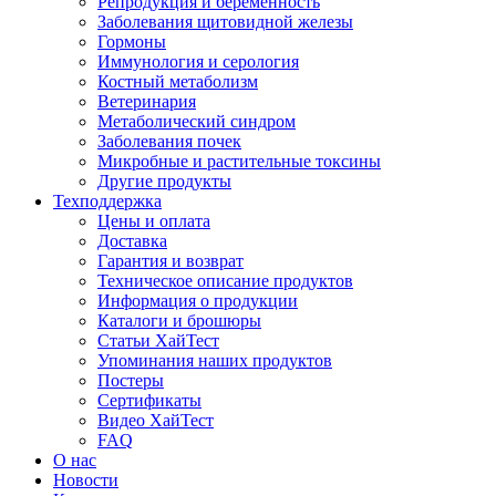
Репродукция и беременность
Заболевания щитовидной железы
Гормоны
Иммунология и серология
Костный метаболизм
Ветеринария
Метаболический синдром
Заболевания почек
Микробные и растительные токсины
Другие продукты
Техподдержка
Цены и оплата
Доставка
Гарантия и возврат
Техническое описание продуктов
Информация о продукции
Каталоги и брошюры
Статьи ХайТест
Упоминания наших продуктов
Постеры
Сертификаты
Видео ХайТест
FAQ
О нас
Новости