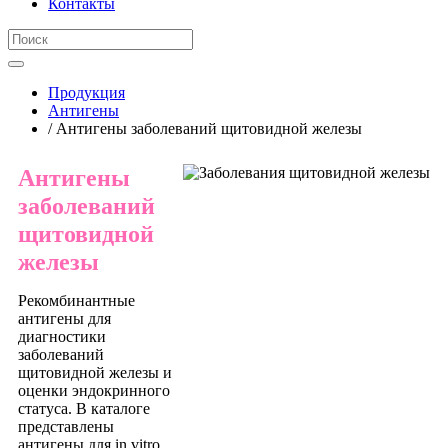
Контакты
Продукция
Антигены
/ Антигены заболеваний щитовидной железы
Антигены
заболеваний
щитовидной
железы
Рекомбинантные
антигены для
диагностики
заболеваний
щитовидной железы и
оценки эндокринного
статуса. В каталоге
представлены
антигены для in vitro