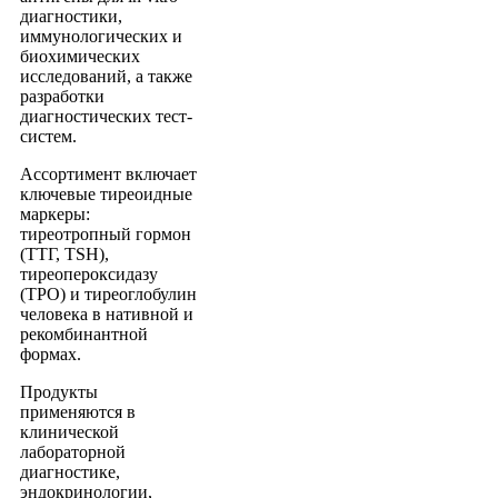
диагностики,
иммунологических и
биохимических
исследований, а также
разработки
диагностических тест-
систем.
Ассортимент включает
ключевые тиреоидные
маркеры:
тиреотропный гормон
(ТТГ, TSH),
тиреопероксидазу
(TPO) и тиреоглобулин
человека в нативной и
рекомбинантной
формах.
Продукты
применяются в
клинической
лабораторной
диагностике,
эндокринологии,