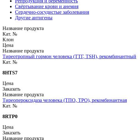
Репродукция и беременность
Свёртывание крови и анемия
Сердечно-сосудистые заболевания
Другие антигены
Название продукта
Кат. №
Клон
Цена
Название продукта
Тиреотропный гормон человека (ТТГ, TSH), рекомбинантный
Кат. №
8HTS7
Цена
Заказать
Название продукта
Тиреопероксидаза человека (ТПО, TPO), рекомбинантная
Кат. №
8RTP0
Цена
Заказать
Название продукта