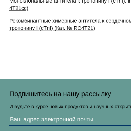
Моноклональные антитела к тропонину I (cTnI), in 
4T21cc)
Рекомбинантные химерные антитела к сердечно
тропонину I (cTnI) (Кат. № RC4T21)
Подпишитесь на нашу рассылку
И будьте в курсе новых продуктов и научных откры