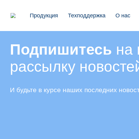
Продукция
Техподдержка
О нас
Подпишитесь
на 
рассылку новосте
И будьте в курсе наших последних новос