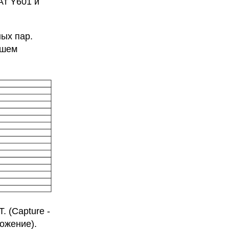
Ат Y601 и
ых пар.
ашем
 (Capture -
ложение).