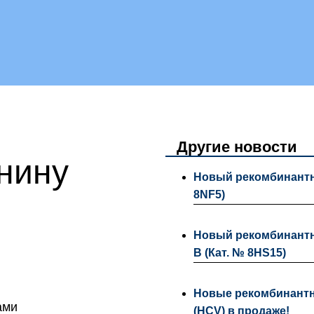
Другие новости
нину
Новый рекомбинантны
8NF5)
Новый рекомбинантн
B (Кат. № 8HS15)
Новые рекомбинантн
ами
(HCV) в продаже!