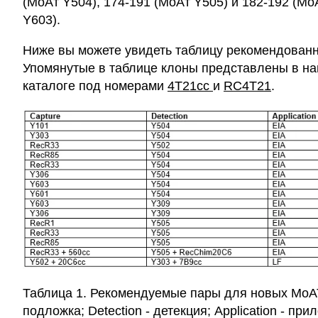
(МоАт Y504), 174-191 (МоАт Y505) и 182-192 (Мо
Y603).
Ниже вы можете увидеть таблицу рекомендованн
Упомянутые в таблице клоны представлены в н
каталоге под номерами
4T21cc
и
RC4T21
.
Таблица 1. Рекомендуемые пары для новых МоАТ.
подложка; Detection - детекция; Application - при