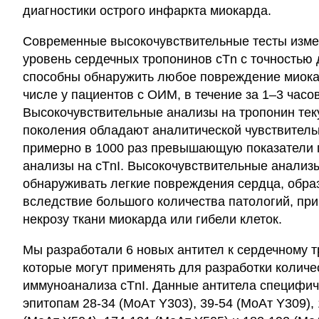
диагностики острого инфаркта миокарда.
Современные высокочувствительные тесты изм
уровень сердечных тропонинов cTn с точностью 
способны обнаружить любое повреждение миока
числе у пациентов с ОИМ, в течение за 1–3 часов
Высокочувствительные анализы на тропонин те
поколения обладают аналитической чувствитель
примерно в 1000 раз превышающую показатели
анализы на cTnI. Высокочувствительные анализы
обнаруживать легкие повреждения сердца, обр
вследствие большого количества патологий, пр
некрозу ткани миокарда или гибели клеток.
Мы разработали 6 новых антител к сердечному т
которые могут применять для разработки количе
иммуноанализа cTnI. Данные антитела специфич
эпитопам 28-34 (МоАт Y303), 39-54 (МоАт Y309),