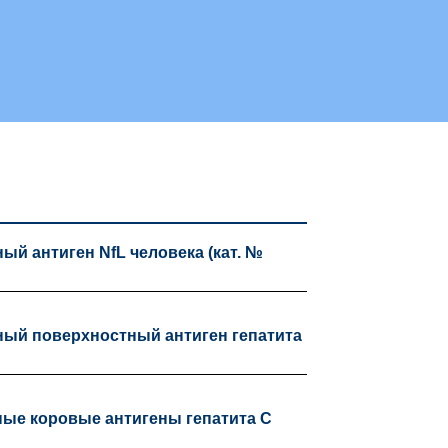
й антиген NfL человека (кат. №
ый поверхностный антиген гепатита
ые коровые антигены гепатита C