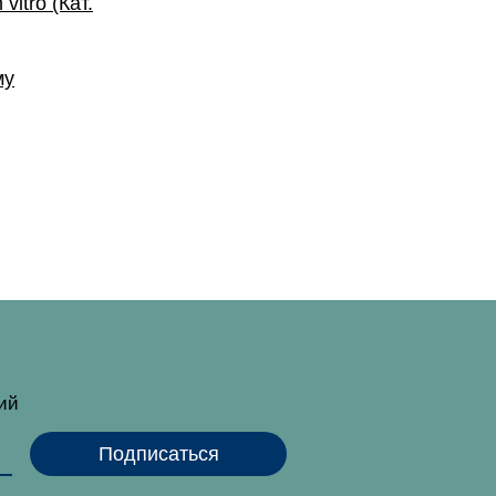
vitro (Кат.
му
тий