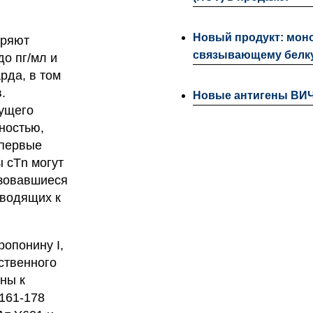
Новый продукт: моно
еряют
связывающему белку
до пг/мл и
рда, в том
.
Новые антигены ВИЧ-
кущего
ностью,
 первые
 cTn могут
азовавшиеся
иводящих к
ропонину I,
ственного
ны к
 161-178