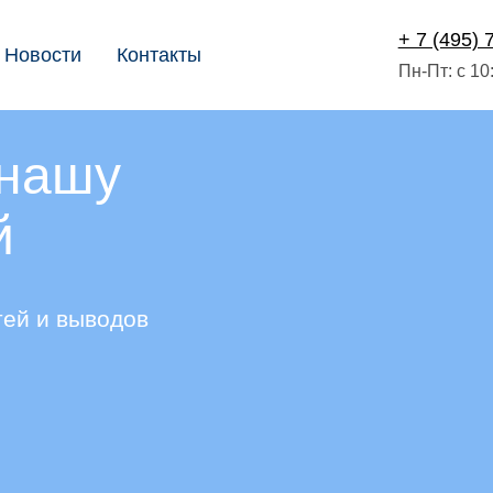
+ 7 (495) 
Новости
Контакты
Пн-Пт: с 10
нашу
й
тей и выводов