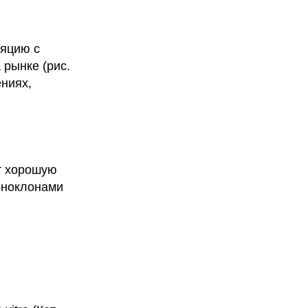
яцию с
рынке (рис.
ениях,
т хорошую
оноклонами