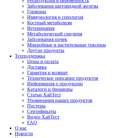
Репродукция и беременность
Заболевания щитовидной железы
Гормоны
Иммунология и серология
Костный метаболизм
Ветеринария
Метаболический синдром
Заболевания почек
Микробные и растительные токсины
Другие продукты
Техподдержка
Цены и оплата
Доставка
Гарантия и возврат
Техническое описание продуктов
Информация о продукции
Каталоги и брошюры
Статьи ХайТест
Упоминания наших продуктов
Постеры
Сертификаты
Видео ХайТест
FAQ
О нас
Новости