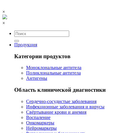
×
×
Продукция
Категории продуктов
Моноклональные антитела
Поликлональные антитела
Антигены
Область клинической диагностики
Сердечно-сосудистые заболевания
Инфекционные заболевания и вирусы
Свёртывание крови и анемия
Воспаление
Онкомаркеры
Нейромаркеры