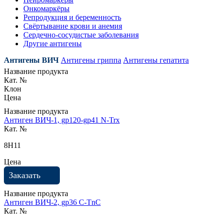
Онкомаркёры
Репродукция и беременность
Свёртывание крови и анемия
Сердечно-сосудистые заболевания
Другие антигены
Антигены ВИЧ
Антигены гриппа
Антигены гепатита
Название продукта
Кат. №
Клон
Цена
Название продукта
Антиген ВИЧ-1, gp120-gp41 N-Trx
Кат. №
8H11
Цена
Заказать
Название продукта
Антиген ВИЧ-2, gp36 C-TnC
Кат. №