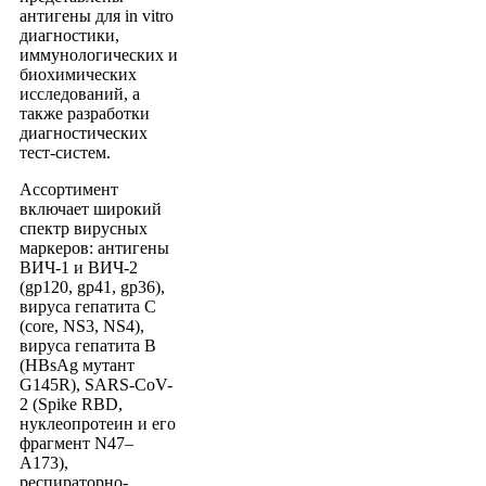
антигены для in vitro
диагностики,
иммунологических и
биохимических
исследований, а
также разработки
диагностических
тест-систем.
Ассортимент
включает широкий
спектр вирусных
маркеров: антигены
ВИЧ-1 и ВИЧ-2
(gp120, gp41, gp36),
вируса гепатита C
(core, NS3, NS4),
вируса гепатита B
(HBsAg мутант
G145R), SARS-CoV-
2 (Spike RBD,
нуклеопротеин и его
фрагмент N47–
A173),
респираторно-