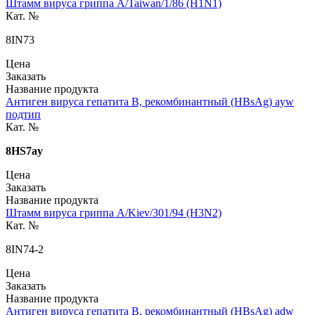
Штамм вируса гриппа A/Taiwan/1/86 (H1N1)
Кат. №
8IN73
Цена
Заказать
Название продукта
Антиген вируса гепатита В, рекомбинантный (HBsAg) ayw
подтип
Кат. №
8HS7ay
Цена
Заказать
Название продукта
Штамм вируса гриппа A/Kiev/301/94 (H3N2)
Кат. №
8IN74-2
Цена
Заказать
Название продукта
Антиген вируса гепатита В, рекомбинантный (HBsAg) adw