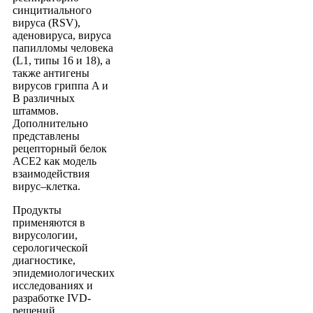
синцитиального
вируса (RSV),
аденовируса, вируса
папилломы человека
(L1, типы 16 и 18), а
также антигены
вирусов гриппа A и
B различных
штаммов.
Дополнительно
представлены
рецепторный белок
ACE2 как модель
взаимодействия
вирус–клетка.
Продукты
применяются в
вирусологии,
серологической
диагностике,
эпидемиологических
исследованиях и
разработке IVD-
решений,