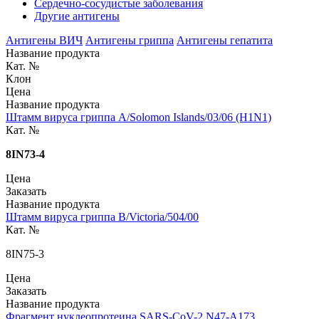
Сердечно-сосудистые заболевания
Другие антигены
Антигены ВИЧ
Антигены гриппа
Антигены гепатита
Название продукта
Кат. №
Клон
Цена
Название продукта
Штамм вируса гриппа A/Solomon Islands/03/06 (H1N1)
Кат. №
8IN73-4
Цена
Заказать
Название продукта
Штамм вируса гриппа B/Victoria/504/00
Кат. №
8IN75-3
Цена
Заказать
Название продукта
Фрагмент нуклеопротеина SARS-CoV-2 N47-A173,