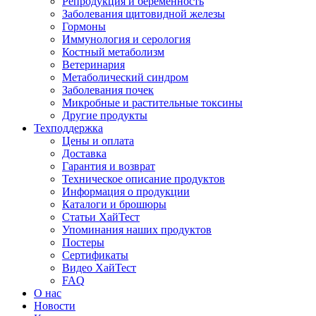
Репродукция и беременность
Заболевания щитовидной железы
Гормоны
Иммунология и серология
Костный метаболизм
Ветеринария
Метаболический синдром
Заболевания почек
Микробные и растительные токсины
Другие продукты
Техподдержка
Цены и оплата
Доставка
Гарантия и возврат
Техническое описание продуктов
Информация о продукции
Каталоги и брошюры
Статьи ХайТест
Упоминания наших продуктов
Постеры
Сертификаты
Видео ХайТест
FAQ
О нас
Новости